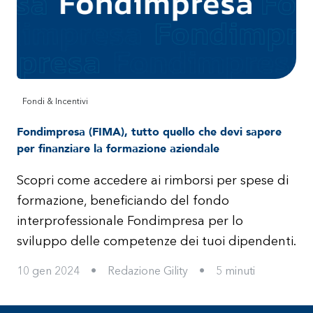
Fondi & Incentivi
Fondimpresa (FIMA), tutto quello che devi sapere
per finanziare la formazione aziendale
Scopri come accedere ai rimborsi per spese di
formazione, beneficiando del fondo
interprofessionale Fondimpresa per lo
sviluppo delle competenze dei tuoi dipendenti.
10 gen 2024
•
Redazione Gility
•
5
minuti
Footer