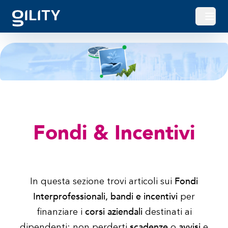
Apri o
Fondi & Incentivi
Fondi
In questa sezione trovi articoli sui
Interprofessionali
, bandi e incentivi
per
corsi aziendali
finanziare i
destinati ai
scadenze
avvisi
dipendenti: non perderti
o
e