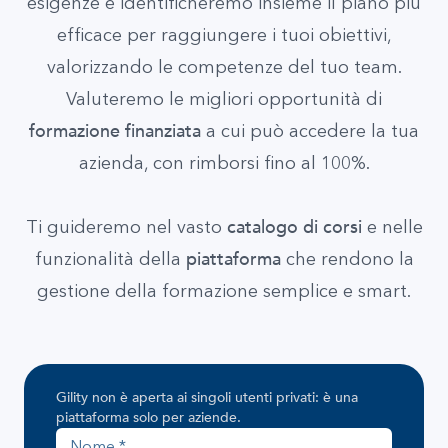
esigenze e identificheremo insieme il piano più
efficace per raggiungere i tuoi obiettivi,
valorizzando le competenze del tuo team.
Valuteremo le migliori opportunità di
formazione finanziata
a cui può accedere la tua
azienda, con rimborsi fino al 100%.
catalogo di corsi
Ti guideremo nel vasto
e nelle
piattaforma
funzionalità della
che rendono la
gestione della formazione semplice e smart.
Gility non è aperta ai singoli utenti privati: è una
Nome
Cognome
Azienda
Dimensioni dell'azienda
Posizione lavorativa
Esigenze formative
Email aziendale
Telefono
Come hai conosciuto Gility?
piattaforma solo per aziende.