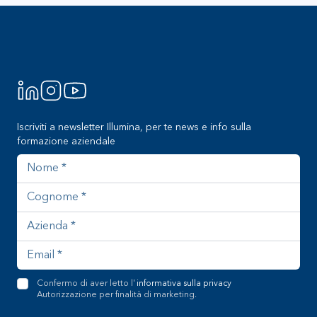
Footer
Iscriviti a newsletter Illumina, per te news e info sulla
formazione aziendale
Nome
Cognome
Azienda
Indirizzo email
Confermo di aver letto l'
informativa sulla privacy
Autorizzazione per finalità di marketing.