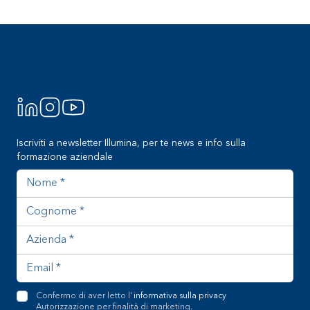
Footer
Iscriviti a newsletter Illumina, per te news e info sulla
formazione aziendale
Nome
Cognome
Azienda
Indirizzo email
Confermo di aver letto l'
informativa sulla privacy
Autorizzazione per finalità di marketing.