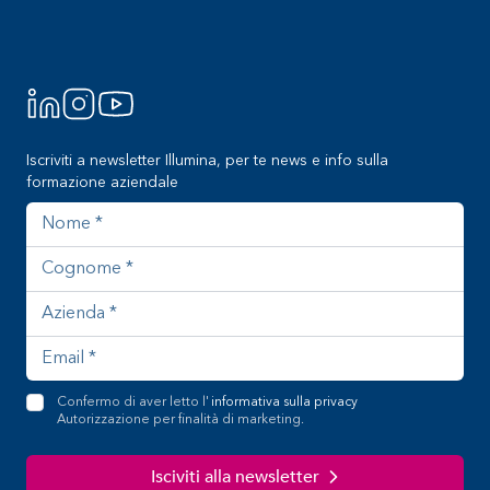
Iscriviti a newsletter Illumina, per te news e info sulla
formazione aziendale
Nome
Cognome
Azienda
Indirizzo email
Confermo di aver letto l'
informativa sulla privacy
Autorizzazione per finalità di marketing.
Isciviti alla newsletter