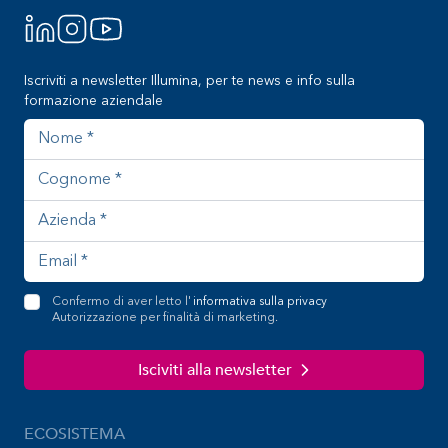
Iscriviti a newsletter Illumina, per te news e info sulla
formazione aziendale
Nome
Cognome
Azienda
Indirizzo email
Confermo di aver letto l'
informativa sulla privacy
Autorizzazione per finalità di marketing.
Isciviti alla newsletter
ECOSISTEMA