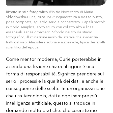
Ritratto in stile fotografico d’inizio Novecento di Maria
Skłodowska-Curie, circa 1903: inquadratura a mezzo busto,
posa composta, sguardo serio e concentrato. Capelli raccolti
in modo semplice, abito scuro con colletto alto e linee
essenziali, senza ornamenti. Sfondo neutro da studio
fotografico, illuminazione morbida laterale che evidenzia i
tratti del viso. Atmosfera sobria e autorevole, tipica dei ritratti
scientifici dell’epoca.
Come mentor moderna, Curie porterebbe in
azienda una lezione chiara: il rigore è una
forma di responsabilità. Significa prendere sul
serio i processi e la qualità dei dati, e anche le
conseguenze delle scelte. In un’organizzazione
che usa tecnologia, dati e oggi sempre più
intelligenza artificiale, questo si traduce in
domande molto pratiche: che cosa stiamo