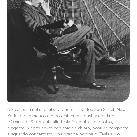
Nikola Tesla nel suo laboratorio di East Houston Street, New
York: foto in bianco e nero ambiente industriale di fine
’800/inizio ’900, soffitti alti. Tesla è seduto e di profilo,
elegante in abito scuro con camicia chiara, postura composta
e sguardo concentrato. Una grande bobina di Tesla sullo