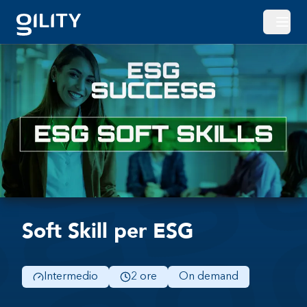
Apri o
Soft Skill per ESG
Intermedio
2 ore
On demand