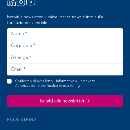
Iscriviti a newsletter Illumina, per te news e info sulla
formazione aziendale
Nome
Cognome
Azienda
Indirizzo email
Confermo di aver letto l'
informativa sulla privacy
Autorizzazione per finalità di marketing.
Isciviti alla newsletter
ECOSISTEMA