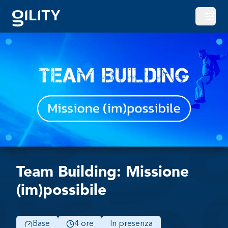
Apri o
Team Building: Missione
(im)possibile
Base
4 ore
In presenza