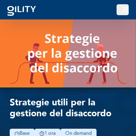
Apri o
Strategie utili per la
gestione del disaccordo
Base
1 ora
On demand