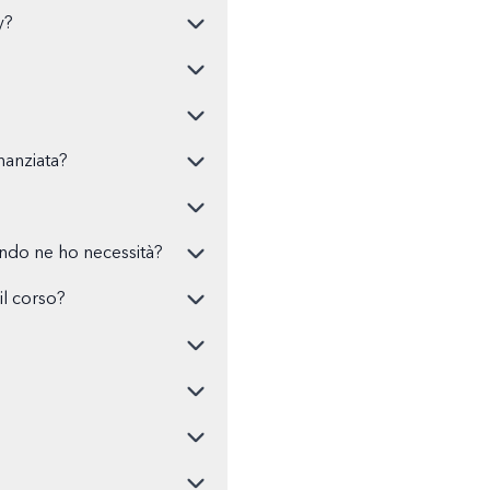
y?
nanziata?
ando ne ho necessità?
l corso?