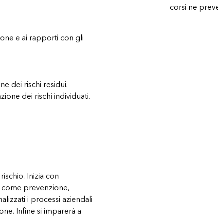
corsi ne pre
zione e ai rapporti con gli
e dei rischi residui​.
one dei rischi individuati​.
rischio. Inizia con
ave come prevenzione,
izzati i processi aziendali
one. Infine si imparerà a