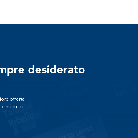
empre desiderato
iore offerta
o insieme il
.