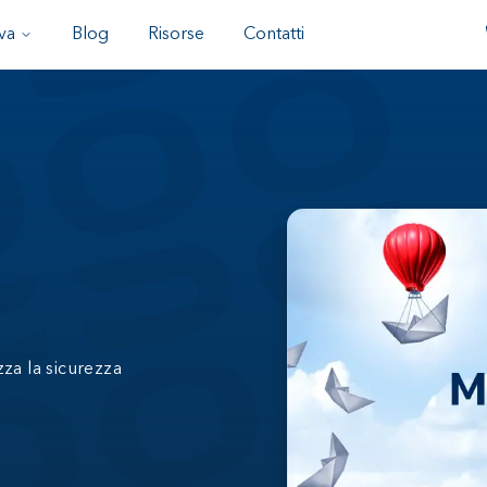
va
Blog
Risorse
Contatti
zza la sicurezza