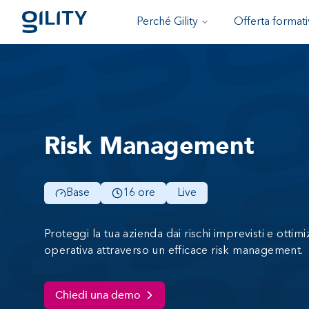
Perché Gility
Offerta formati
Risk Management
Base
16 ore
Live
Proteggi la tua azienda dai rischi imprevisti e ottimi
operativa attraverso un efficace risk management.
Chiedi una demo