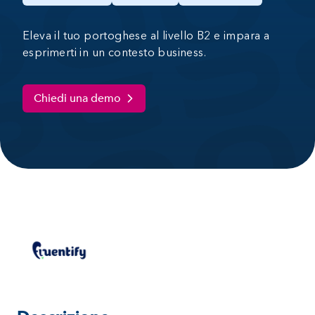
Eleva il tuo portoghese al livello B2 e impara a
esprimerti in un contesto business.
Chiedi una demo