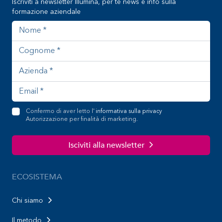
Iscriviti a newsletter Illumina, per te news e info sulla
formazione aziendale
Nome
Cognome
Azienda
Indirizzo email
Confermo di aver letto l'
informativa sulla privacy
Autorizzazione per finalità di marketing.
Isciviti alla newsletter
ECOSISTEMA
Chi siamo
Il metodo