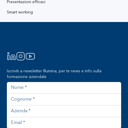
Presentazioni efficaci
Smart working
Footer
Iscriviti a newsletter Illumina, per te news e info sulla
formazione aziendale
Nome
Cognome
Azienda
Indirizzo email