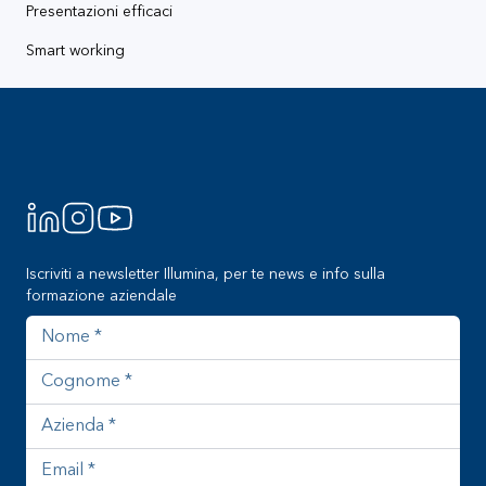
Presentazioni efficaci
Smart working
Footer
Iscriviti a newsletter Illumina, per te news e info sulla
formazione aziendale
Nome
Cognome
Azienda
Indirizzo email