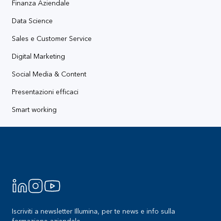
Finanza Aziendale
Data Science
Sales e Customer Service
Digital Marketing
Social Media & Content
Presentazioni efficaci
Smart working
Footer
Iscriviti a newsletter Illumina, per te news e info sulla