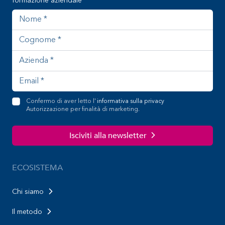
formazione aziendale
Nome
Cognome
Azienda
Indirizzo email
Confermo di aver letto l'
informativa sulla privacy
Autorizzazione per finalità di marketing.
Isciviti alla newsletter
ECOSISTEMA
Chi siamo
Il metodo