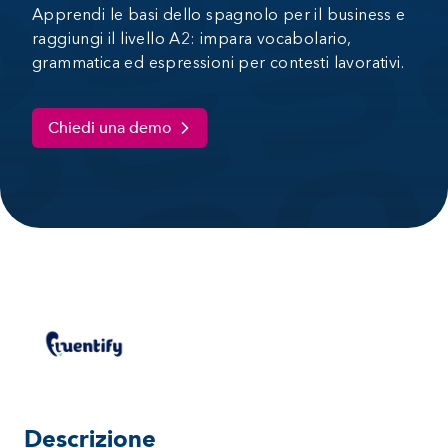
Apprendi le basi dello spagnolo per il business e
raggiungi il livello A2: impara vocabolario,
grammatica ed espressioni per contesti lavorativi.
Chiedi una demo
Descrizione