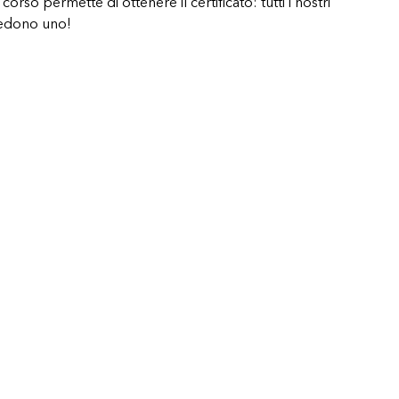
orso permette di ottenere il certificato: tutti i nostri
vedono uno!