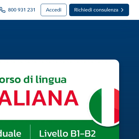
800 931 231
Accedi
Richiedi consulenza