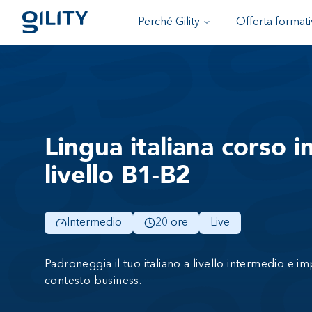
Perché Gility
Offerta formati
Lingua italiana corso i
livello B1-B2
Intermedio
20 ore
Live
Padroneggia il tuo italiano a livello intermedio e im
contesto business.