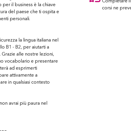
Completare il c
o per il business è la chiave
corsi ne pre
ra del paese che ti ospita e
enti personali.
urezza la lingua italiana nel
o B1 - B2, per aiutarti a
 Grazie alle nostre lezioni,
 tuo vocabolario e presentare
uterà ad esprimerti
ipare attivamente a
are in qualsiasi contesto
e non avrai più paura nel