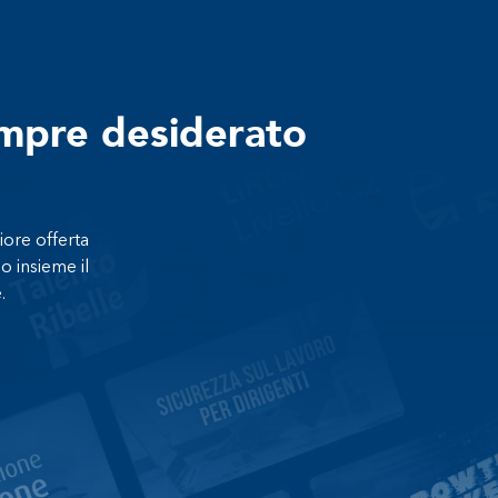
empre desiderato
iore offerta
o insieme il
.