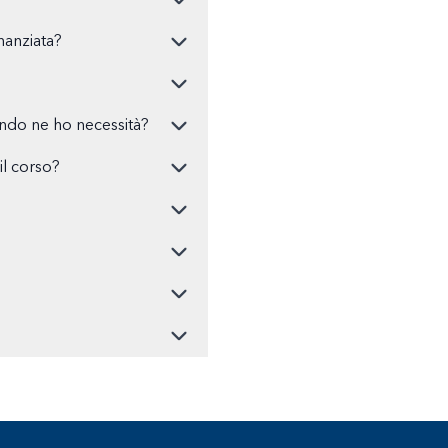
nanziata?
ando ne ho necessità?
l corso?