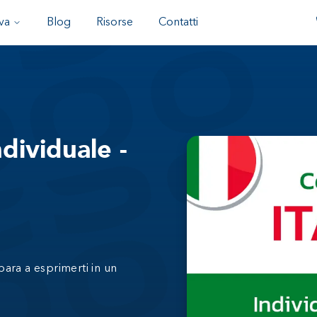
va
Blog
Risorse
Contatti
ndividuale -
para a esprimerti in un