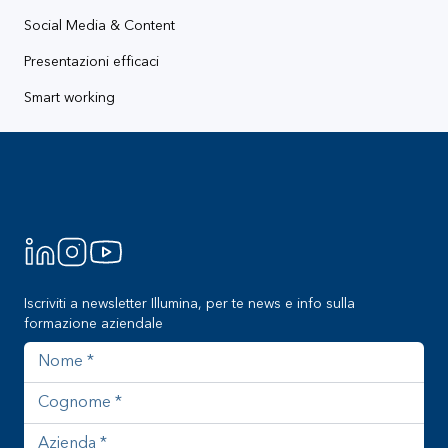
Social Media & Content
Presentazioni efficaci
Smart working
Footer
Iscriviti a newsletter Illumina, per te news e info sulla
formazione aziendale
Nome
Cognome
Azienda
Indirizzo email