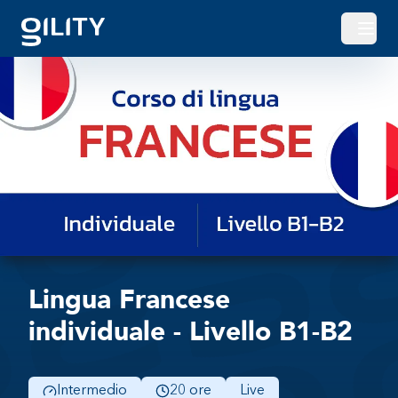
Apri o
Lingua Francese
individuale - Livello B1-B2
Intermedio
20 ore
Live