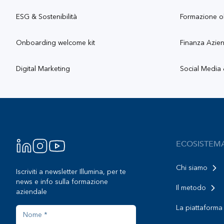
ESG & Sostenibilità
Formazione o
Onboarding welcome kit
Finanza Azie
Digital Marketing
Social Media
Footer
ECOSISTEM
Chi siamo
Iscriviti a newsletter Illumina, per te
news e info sulla formazione
Il metodo
aziendale
La piattaforma
Nome
Cognome
Azienda
Indirizzo email