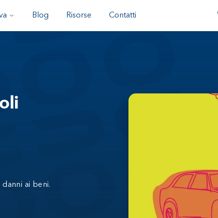
va
Blog
Risorse
Contatti
oli
 danni ai beni.