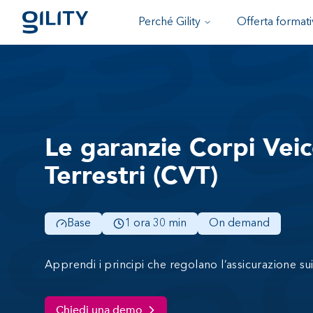
Perché Gility
Offerta formati
Le garanzie Corpi Veic
Terrestri (CVT)
Base
1 ora 30 min
On demand
Apprendi i principi che regolano l’assicurazione sui
Chiedi una demo