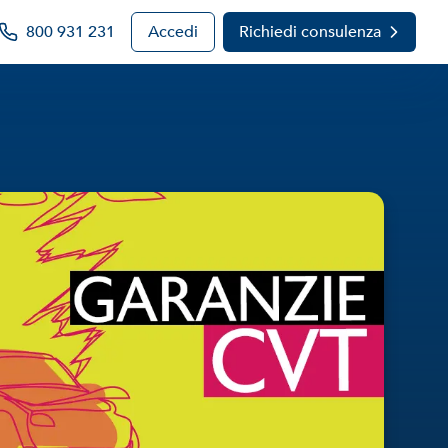
800 931 231
Accedi
Richiedi consulenza