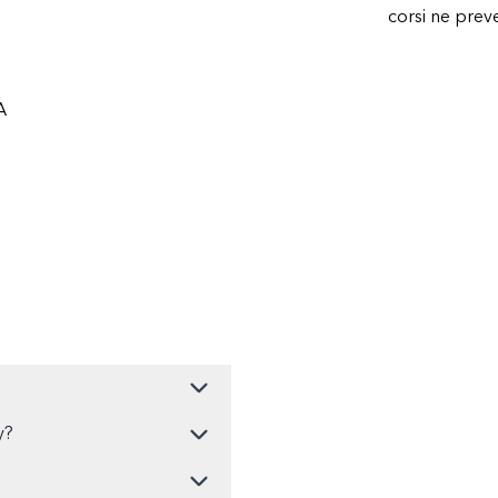
corsi ne pre
A
y?