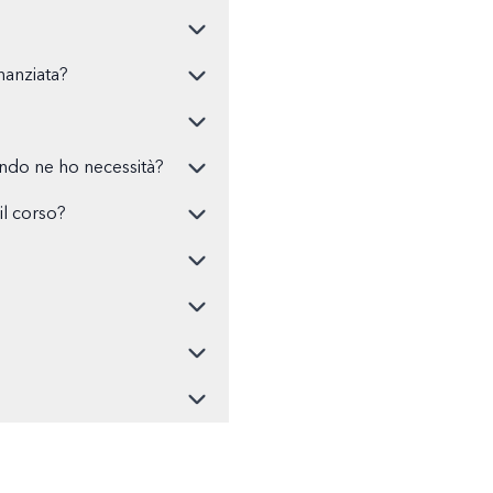
nanziata?
ando ne ho necessità?
l corso?