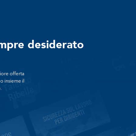
empre desiderato
iore offerta
o insieme il
.