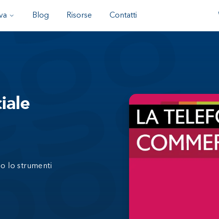
va
Blog
Risorse
Contatti
iale
so lo strumenti