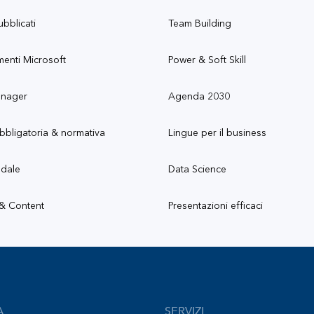
ubblicati
Team Building
menti Microsoft
Power & Soft Skill
anager
Agenda 2030
bbligatoria & normativa
Lingue per il business
ndale
Data Science
 & Content
Presentazioni efficaci
A
SERVIZI