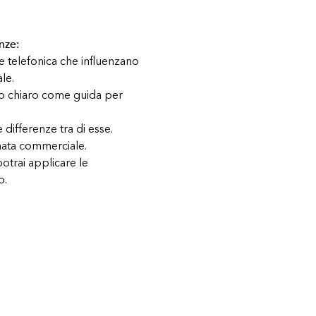
nze:
 telefonica che influenzano
le.
vo chiaro come guida per
differenze tra di esse.
onata commerciale.
potrai applicare le
o.