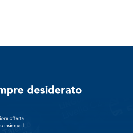
empre desiderato
iore offerta
o insieme il