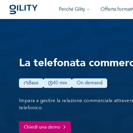
Perché Gility
Offerta formati
La telefonata commerc
Base
40 min
On demand
Impara a gestire la relazione commerciale attraver
telefonico.
Chiedi una demo