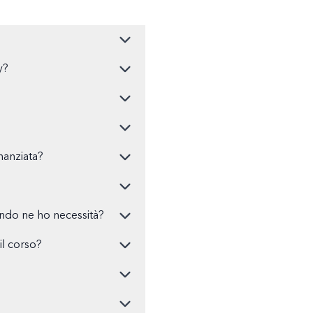
y?
nanziata?
ando ne ho necessità?
l corso?