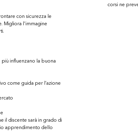
corsi ne pre
rontare con sicurezza le
le. Migliora l'immagine
i.
 più influenzano la buona
vo come guida per l’azione
ercato
le
 il discente sarà in grado di
prio apprendimento dello