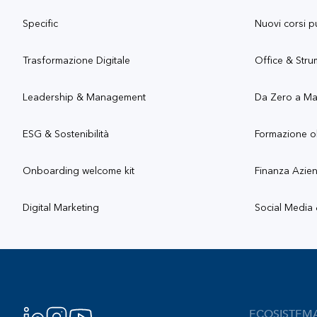
Specific
Nuovi corsi p
Trasformazione Digitale
Office & Stru
Leadership & Management
Da Zero a M
ESG & Sostenibilità
Formazione o
Onboarding welcome kit
Finanza Azie
Digital Marketing
Social Media
Footer
ECOSISTEM