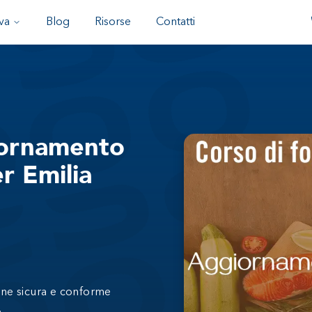
va
Blog
Risorse
Contatti
ornamento
er Emilia
ne sicura e conforme
.