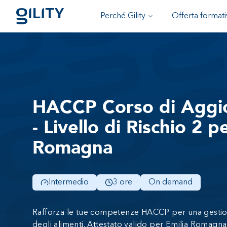
Perché Gility
Offerta formati
HACCP Corso di Aggi
- Livello di Rischio 2 p
Romagna
Intermedio
3 ore
On demand
Rafforza le tue competenze HACCP per una gestio
degli alimenti. Attestato valido per Emilia Romagna