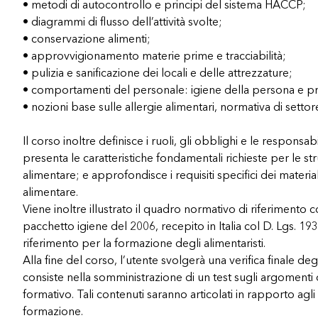
• metodi di autocontrollo e principi del sistema HACCP;
• diagrammi di flusso dell’attività svolte;
• conservazione alimenti;
• approvvigionamento materie prime e tracciabilità;
• pulizia e sanificazione dei locali e delle attrezzature;
• comportamenti del personale: igiene della persona e p
• nozioni base sulle allergie alimentari, normativa di sett
Il corso inoltre definisce i ruoli, gli obblighi e le responsabi
presenta le caratteristiche fondamentali richieste per le str
alimentare; e approfondisce i requisiti specifici dei materi
alimentare.
Viene inoltre illustrato il quadro normativo di riferimento 
pacchetto igiene del 2006, recepito in Italia col D. Lgs. 19
riferimento per la formazione degli alimentaristi.
Alla fine del corso, l’utente svolgerà una verifica finale d
consiste nella somministrazione di un test sugli argomenti
formativo. Tali contenuti saranno articolati in rapporto agli s
formazione.