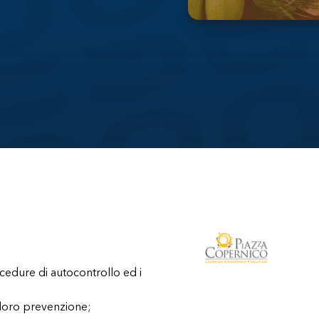
rocedure di autocontrollo ed i
 e loro prevenzione;