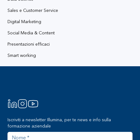
Sales e Customer Service
Digital Marketing
Social Media & Content
Presentazioni efficaci
Smart working
Footer
Iscriviti a newsletter Illumina, per te news e info sulla
formazione aziendale
Nome
Cognome
Azienda
Indirizzo email