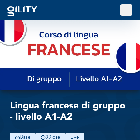
Apri o
Lingua francese di gruppo
- livello A1-A2
Base
39 ore
Live