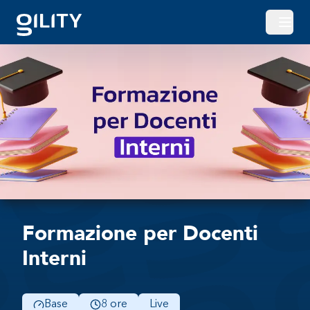
Apri o
Formazione per Docenti
Interni
Base
8 ore
Live