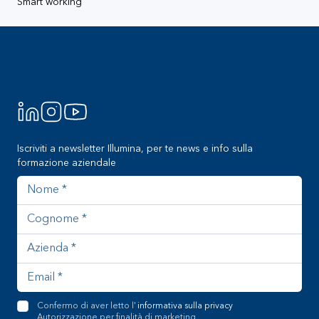
Smart working
Footer
Iscriviti a newsletter Illumina, per te news e info sulla
formazione aziendale
Nome
Cognome
Azienda
Indirizzo email
Confermo di aver letto l'
informativa sulla privacy
Autorizzazione per finalità di marketing.