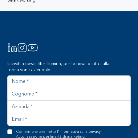
Smart working
Footer
Iscriviti a newsletter Illumina, per te news e info sulla
formazione aziendale
Nome
Cognome
Azienda
Indirizzo email
Confermo di aver letto l'
informativa sulla privacy
Autorizzazione per finalità di marketing.