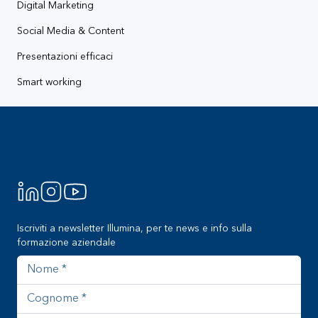
Digital Marketing
Social Media & Content
Presentazioni efficaci
Smart working
Footer
Iscriviti a newsletter Illumina, per te news e info sulla
formazione aziendale
Nome
Cognome
Azienda
Indirizzo email