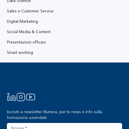
Data Science
Sales e Customer Service
Digital Marketing
Social Media & Content
Presentazioni efficaci
Smart working
Footer
Iscriviti a newsletter Illumina, per te news e info sulla
formazione aziendale
Nome
Cognome
Azienda
Indirizzo email