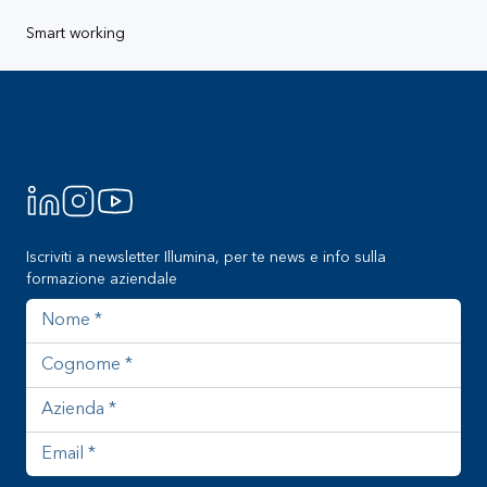
Smart working
Footer
Iscriviti a newsletter Illumina, per te news e info sulla
formazione aziendale
Nome
Cognome
Azienda
Indirizzo email