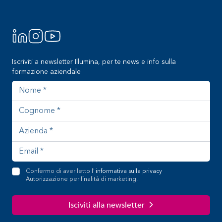
Iscriviti a newsletter Illumina, per te news e info sulla
formazione aziendale
Nome
Cognome
Azienda
Indirizzo email
Confermo di aver letto l'
informativa sulla privacy
Autorizzazione per finalità di marketing.
Isciviti alla newsletter