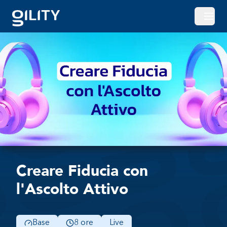
Apri o
Creare Fiducia con
l'Ascolto Attivo
Base
8 ore
Live