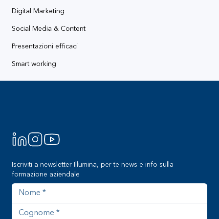
Digital Marketing
Social Media & Content
Presentazioni efficaci
Smart working
Footer
Iscriviti a newsletter Illumina, per te news e info sulla
formazione aziendale
Nome
Cognome
Azienda
Indirizzo email