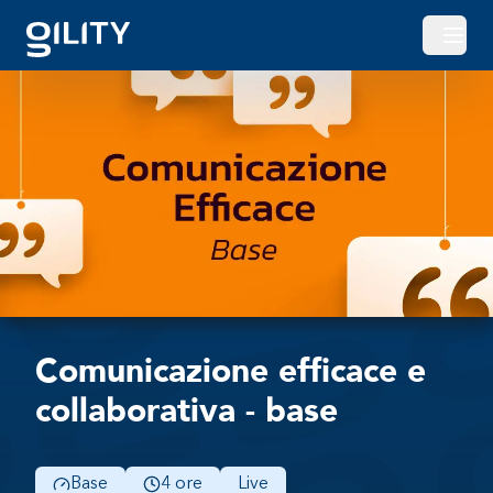
Apri o
Comunicazione efficace e
collaborativa - base
Base
4 ore
Live