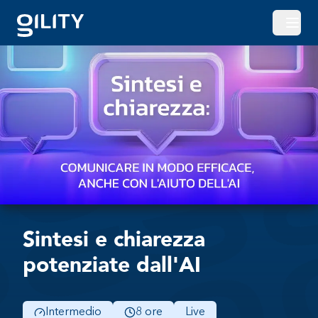
Apri o
Sintesi e chiarezza
potenziate dall'AI
Intermedio
8 ore
Live