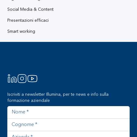
Social Media & Content
Presentazioni efficaci
Smart working
Footer
Iscriviti a newsletter Illumina, per te news e info sulla
formazione aziendale
Nome
Cognome
Azienda
Indirizzo email