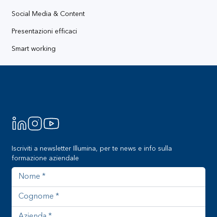
Social Media & Content
Presentazioni efficaci
Smart working
Footer
Iscriviti a newsletter Illumina, per te news e info sulla
formazione aziendale
Nome
Cognome
Azienda
Indirizzo email