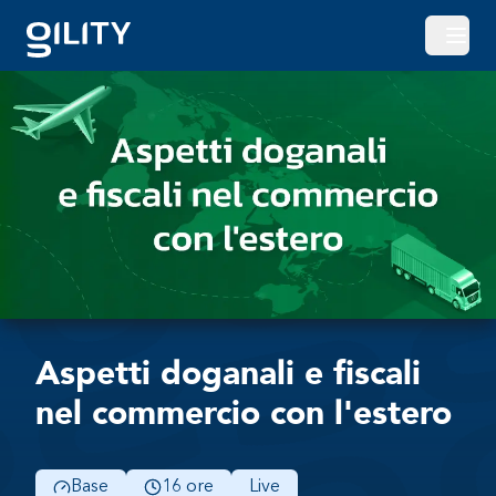
Apri o
Aspetti doganali e fiscali
nel commercio con l'estero
Base
16 ore
Live